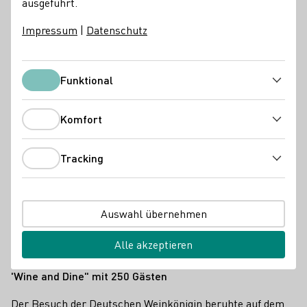
ausgeführt.
Impressum
|
Datenschutz
Funktional
Funktional
Komfort
Komfort
Tracking
Tracking
Deutsche Weinkönigin 2022/23 Katrin Lang
Auswahl übernehmen
Im Ausland ist Deutschland vor allem für seine
erfrischenden Rieslinge und aromenreiche Spätburgunder
Alle akzeptieren
bekannt.
'Wine and Dine" mit 250 Gästen
Der Besuch der Deutschen Weinkönigin beruhte auf dem