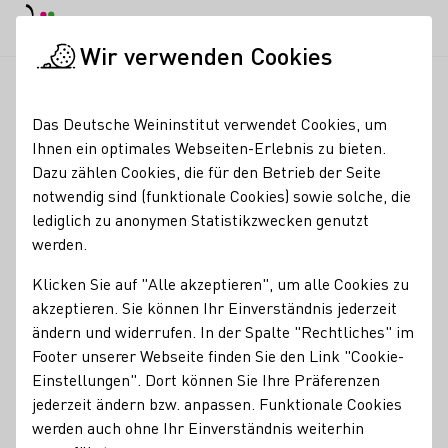
EN
Tagesmodus
Nachtmodus
Haup
Haup
Wir verwenden Cookies
News & Medien
Meldungen
US-Reise: Deutsche Weinkönigin
Startseite
Das Deutsche Weininstitut verwendet Cookies, um
US-Reise: Deutsche
Ihnen ein optimales Webseiten-Erlebnis zu bieten.
Dazu zählen Cookies, die für den Betrieb der Seite
Weinkönigin Katrin
notwendig sind (funktionale Cookies) sowie solche, die
Lang in Jasper, Indiana
lediglich zu anonymen Statistikzwecken genutzt
werden.
17.02.23
Klicken Sie auf "Alle akzeptieren", um alle Cookies zu
Auf ihrer jüngsten US-Reise hat die Deutsche Weinkönigin
akzeptieren. Sie können Ihr Einverständnis jederzeit
Katrin Lang Klassiker der heimischen Weinkultur im
ändern und widerrufen. In der Spalte "Rechtliches" im
Gepäck. Mit einem Besuch in Jasper, Indiana, USA, festigte
Footer unserer Webseite finden Sie den Link "Cookie-
sie das Interesse für deutsche Weine und Weinkultur.
Einstellungen". Dort können Sie Ihre Präferenzen
jederzeit ändern bzw. anpassen. Funktionale Cookies
DWM
werden auch ohne Ihr Einverständnis weiterhin