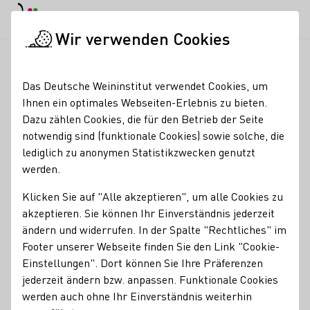
EN
Tagesmodus
Nachtmodus
Haup
Haup
Wir verwenden Cookies
Seminare & Events
Veranstaltungskalender
Vision Mosel P
Startseite
Das Deutsche Weininstitut verwendet Cookies, um
Ihnen ein optimales Webseiten-Erlebnis zu bieten.
Vision Mosel Piwi-
Dazu zählen Cookies, die für den Betrieb der Seite
notwendig sind (funktionale Cookies) sowie solche, die
Weinverkostung
lediglich zu anonymen Statistikzwecken genutzt
werden.
Wir laden euch ein, rund 50 verschiedene PIWI-Weine und
ca. 15 Vision Mosel-Winzer kennenzulernen. Die offene
Klicken Sie auf "Alle akzeptieren", um alle Cookies zu
Verkostung findet im Keller bei "Die Mosel" in Traben-
akzeptieren. Sie können Ihr Einverständnis jederzeit
Trarbach statt. 14.00 Uhr bis 18 Uhr. Für Essen ist
ändern und widerrufen. In der Spalte "Rechtliches" im
ebenfalls gesorgt. Kostenbeitrag: 15 Euro pro Person.
Footer unserer Webseite finden Sie den Link "Cookie-
Parkplätze am Haus.
Einstellungen". Dort können Sie Ihre Präferenzen
jederzeit ändern bzw. anpassen. Funktionale Cookies
15
werden auch ohne Ihr Einverständnis weiterhin