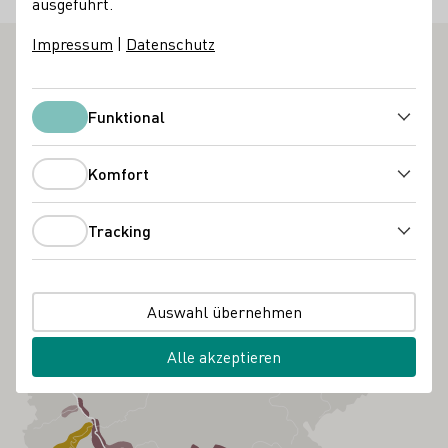
ausgeführt.
Messen
Impressum
|
Datenschutz
Funktional
Funktional
Komfort
Komfort
Tracking
Tracking
Auswahl übernehmen
Alle akzeptieren