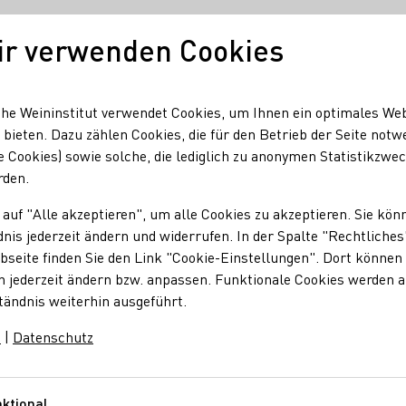
ir verwenden Cookies
Unser Wein
Regionen
Seminare & Event
he Weininstitut verwendet Cookies, um Ihnen ein optimales We
 bieten. Dazu zählen Cookies, die für den Betrieb der Seite notw
e Cookies) sowie solche, die lediglich zu anonymen Statistikzwe
rden.
Und Lecker
 auf "Alle akzeptieren", um alle Cookies zu akzeptieren. Sie kön
nis jederzeit ändern und widerrufen. In der Spalte "Rechtliches
seite finden Sie den Link "Cookie-Einstellungen". Dort können 
u meinem Essen? Lieber Trocken oder Halbtrocken? Mit PAUL k
n jederzeit ändern bzw. anpassen. Funktionale Cookies werden 
enstellung eingeben und erfahren, welche Rebsorte Ihnen em
tändnis weiterhin ausgeführt.
nd Ausprobieren!
m
|
Datenschutz
ktional