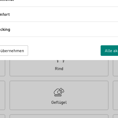
Funktional
mfort
Komfort
cking
Tracking
 übernehmen
Alle ak
Rind
Geflügel