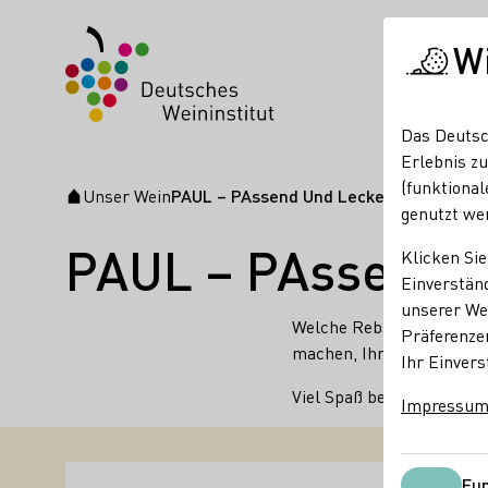
W
Das Deutsc
Erlebnis zu
(funktional
Unser Wein
PAUL – PAssend Und Lecker
Startseite
genutzt we
PAUL – PAssend 
Klicken Sie
Einverständ
unserer Web
Welche Rebsorte passt z
Präferenze
machen, Ihre Menüzusamm
Ihr Einvers
Viel Spaß beim Stöbern u
Impressu
Fun