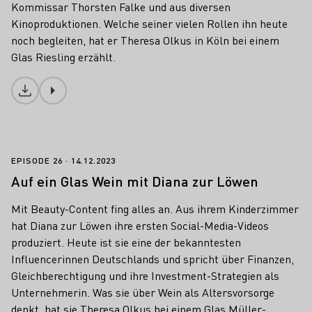
Kommissar Thorsten Falke und aus diversen
Kinoproduktionen. Welche seiner vielen Rollen ihn heute
noch begleiten, hat er Theresa Olkus in Köln bei einem
Glas Riesling erzählt.
Download
Auf ein Glas Wein mit Diana zur Löwen
EPISODE 26
14.12.2023
Auf ein Glas Wein mit Diana zur Löwen
Mit Beauty-Content fing alles an. Aus ihrem Kinderzimmer
hat Diana zur Löwen ihre ersten Social-Media-Videos
produziert. Heute ist sie eine der bekanntesten
Influencerinnen Deutschlands und spricht über Finanzen,
Gleichberechtigung und ihre Investment-Strategien als
Unternehmerin. Was sie über Wein als Altersvorsorge
denkt, hat sie Theresa Olkus bei einem Glas Müller-