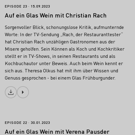
Auf ein Glas Wein mit Christian Rach
EPISODE 23
15.09.2023
Auf ein Glas Wein mit Christian Rach
Sorgenvoller Blick, schonungslose Kritik, aufmunternde
Worte: In der TV-Sendung „Rach, der Restauranttester“
hat Christian Rach unzähligen Gastronomen aus der
Misere geholfen. Sein Können als Koch und Kochkritiker
stellt er in TV-Shows, in seinen Restaurants und als
Kochbuchautor unter Beweis. Auch beim Wein kennt er
sich aus. Theresa Olkus hat mit ihm über Wissen und
Genuss gesprochen - bei einem Glas Frühburgunder.
Download
Auf ein Glas Wein mit Verena Pausder
EPISODE 22
30.01.2023
Auf ein Glas Wein mit Verena Pausder