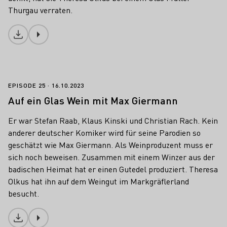
Thurgau verraten.
Download
Auf ein Glas Wein mit Max Giermann
EPISODE 25
16.10.2023
Auf ein Glas Wein mit Max Giermann
Er war Stefan Raab, Klaus Kinski und Christian Rach. Kein
anderer deutscher Komiker wird für seine Parodien so
geschätzt wie Max Giermann. Als Weinproduzent muss er
sich noch beweisen. Zusammen mit einem Winzer aus der
badischen Heimat hat er einen Gutedel produziert. Theresa
Olkus hat ihn auf dem Weingut im Markgräflerland
besucht.
Download