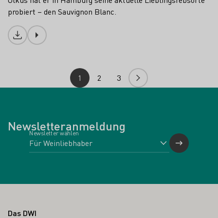
probiert – den Sauvignon Blanc.
Download
1
2
3
Newsletteranmeldung
Newsletter wählen
Fußbereich
Das DWI