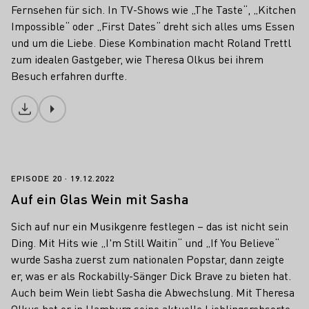
Fernsehen für sich. In TV-Shows wie „The Taste“, „Kitchen
Impossible“ oder „First Dates“ dreht sich alles ums Essen
und um die Liebe. Diese Kombination macht Roland Trettl
zum idealen Gastgeber, wie Theresa Olkus bei ihrem
Besuch erfahren durfte.
Download
Auf ein Glas Wein mit Sasha
EPISODE 20
19.12.2022
Auf ein Glas Wein mit Sasha
Sich auf nur ein Musikgenre festlegen – das ist nicht sein
Ding. Mit Hits wie „I'm Still Waitin“ und „If You Believe“
wurde Sasha zuerst zum nationalen Popstar, dann zeigte
er, was er als Rockabilly-Sänger Dick Brave zu bieten hat.
Auch beim Wein liebt Sasha die Abwechslung. Mit Theresa
Olkus hat er in Hamburg seine aktuelle Lieblingsrebsorte