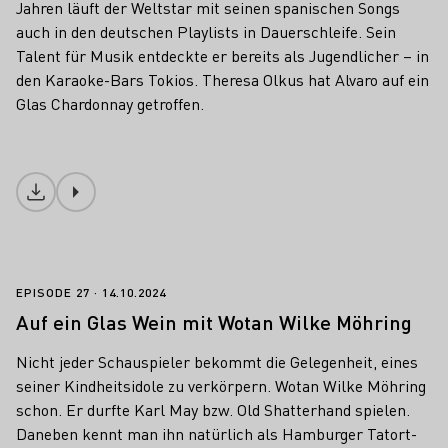
Jahren läuft der Weltstar mit seinen spanischen Songs
auch in den deutschen Playlists in Dauerschleife. Sein
Talent für Musik entdeckte er bereits als Jugendlicher – in
den Karaoke-Bars Tokios. Theresa Olkus hat Alvaro auf ein
Glas Chardonnay getroffen.
Download
Auf ein Glas Wein mit Wotan Wilke Möhr
EPISODE 27
14.10.2024
Auf ein Glas Wein mit Wotan Wilke Möhring
Nicht jeder Schauspieler bekommt die Gelegenheit, eines
seiner Kindheitsidole zu verkörpern. Wotan Wilke Möhring
schon. Er durfte Karl May bzw. Old Shatterhand spielen.
Daneben kennt man ihn natürlich als Hamburger Tatort-