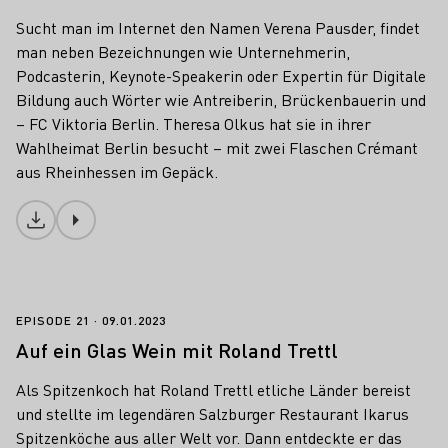
Sucht man im Internet den Namen Verena Pausder, findet
man neben Bezeichnungen wie Unternehmerin,
Podcasterin, Keynote-Speakerin oder Expertin für Digitale
Bildung auch Wörter wie Antreiberin, Brückenbauerin und
– FC Viktoria Berlin. Theresa Olkus hat sie in ihrer
Wahlheimat Berlin besucht – mit zwei Flaschen Crémant
aus Rheinhessen im Gepäck.
Download
Auf ein Glas Wein mit Roland Trettl
EPISODE 21
09.01.2023
Auf ein Glas Wein mit Roland Trettl
Als Spitzenkoch hat Roland Trettl etliche Länder bereist
und stellte im legendären Salzburger Restaurant Ikarus
Spitzenköche aus aller Welt vor. Dann entdeckte er das