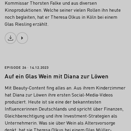
Kommissar Thorsten Falke und aus diversen
Kinoproduktionen. Welche seiner vielen Rollen ihn heute
noch begleiten, hat er Theresa Olkus in Köln bei einem
Glas Riesling erzählt.
Download
Auf ein Glas Wein mit Diana zur Löwen
EPISODE 26
14.12.2023
Auf ein Glas Wein mit Diana zur Löwen
Mit Beauty-Content fing alles an. Aus ihrem Kinderzimmer
hat Diana zur Löwen ihre ersten Social-Media-Videos
produziert. Heute ist sie eine der bekanntesten
Influencerinnen Deutschlands und spricht über Finanzen,
Gleichberechtigung und ihre Investment-Strategien als
Unternehmerin. Was sie über Wein als Altersvorsorge
denkt, hat sie Theresa Olkus bei einem Glas Müller-