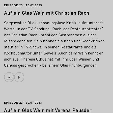
Auf ein Glas Wein mit Christian Rach
EPISODE 23
15.09.2023
Auf ein Glas Wein mit Christian Rach
Sorgenvoller Blick, schonungslose Kritik, aufmunternde
Worte: In der TV-Sendung „Rach, der Restauranttester“
hat Christian Rach unzähligen Gastronomen aus der
Misere geholfen. Sein Können als Koch und Kochkritiker
stellt er in TV-Shows, in seinen Restaurants und als
Kochbuchautor unter Beweis. Auch beim Wein kennt er
sich aus. Theresa Olkus hat mit ihm über Wissen und
Genuss gesprochen - bei einem Glas Frühburgunder.
Download
Auf ein Glas Wein mit Verena Pausder
EPISODE 22
30.01.2023
Auf ein Glas Wein mit Verena Pausder