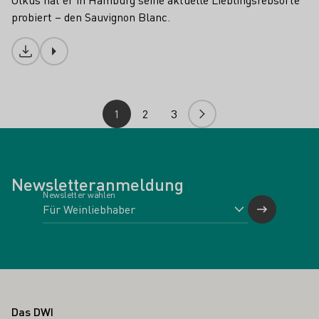
probiert – den Sauvignon Blanc.
Download
1
2
3
Newsletteranmeldung
Newsletter wählen
Fußbereich
Das DWI