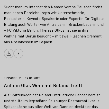
Sucht man im Internet den Namen Verena Pausder, findet
man neben Bezeichnungen wie Unternehmerin,
Podcasterin, Keynote-Speakerin oder Expertin für Digitale
Bildung auch Wörter wie Antreiberin, Brückenbauerin und
– FC Viktoria Berlin. Theresa Olkus hat sie in ihrer
Wahlheimat Berlin besucht – mit zwei Flaschen Crémant
aus Rheinhessen im Gepäck.
Download
Auf ein Glas Wein mit Roland Trettl
EPISODE 21
09.01.2023
Auf ein Glas Wein mit Roland Trettl
Als Spitzenkoch hat Roland Trettl etliche Länder bereist
und stellte im legendären Salzburger Restaurant Ikarus
Spitzenköche aus aller Welt vor. Dann entdeckte er das