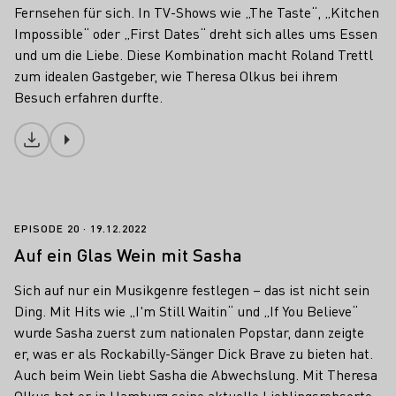
Fernsehen für sich. In TV-Shows wie „The Taste“, „Kitchen
Impossible“ oder „First Dates“ dreht sich alles ums Essen
und um die Liebe. Diese Kombination macht Roland Trettl
zum idealen Gastgeber, wie Theresa Olkus bei ihrem
Besuch erfahren durfte.
Download
Auf ein Glas Wein mit Sasha
EPISODE 20
19.12.2022
Auf ein Glas Wein mit Sasha
Sich auf nur ein Musikgenre festlegen – das ist nicht sein
Ding. Mit Hits wie „I'm Still Waitin“ und „If You Believe“
wurde Sasha zuerst zum nationalen Popstar, dann zeigte
er, was er als Rockabilly-Sänger Dick Brave zu bieten hat.
Auch beim Wein liebt Sasha die Abwechslung. Mit Theresa
Olkus hat er in Hamburg seine aktuelle Lieblingsrebsorte