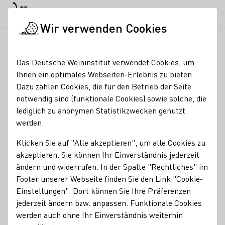
Tagesmodus
Nachtmodus
Haup
Haup
Wir verwenden Cookies
News & Medien
SZ-Podcasts
Startseite
Das Deutsche Weininstitut verwendet Cookies, um
SZ-Podcasts
Ihnen ein optimales Webseiten-Erlebnis zu bieten.
Dazu zählen Cookies, die für den Betrieb der Seite
Titel
notwendig sind (funktionale Cookies) sowie solche, die
lediglich zu anonymen Statistikzwecken genutzt
werden.
SZ-Magazin
(bei Änderung wird das Formular abgeschickt)
Auf ein Glas Wein mit Lena Gercke
Klicken Sie auf "Alle akzeptieren", um alle Cookies zu
akzeptieren. Sie können Ihr Einverständnis jederzeit
ändern und widerrufen. In der Spalte "Rechtliches" im
Footer unserer Webseite finden Sie den Link "Cookie-
Einstellungen". Dort können Sie Ihre Präferenzen
jederzeit ändern bzw. anpassen. Funktionale Cookies
EPISODE 29
15.11.2024
werden auch ohne Ihr Einverständnis weiterhin
Auf ein Glas Wein mit Lena Gercke