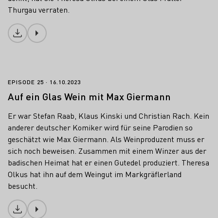
Thurgau verraten.
Download
Auf ein Glas Wein mit Max Giermann
EPISODE 25
16.10.2023
Auf ein Glas Wein mit Max Giermann
Er war Stefan Raab, Klaus Kinski und Christian Rach. Kein
anderer deutscher Komiker wird für seine Parodien so
geschätzt wie Max Giermann. Als Weinproduzent muss er
sich noch beweisen. Zusammen mit einem Winzer aus der
badischen Heimat hat er einen Gutedel produziert. Theresa
Olkus hat ihn auf dem Weingut im Markgräflerland
besucht.
Download