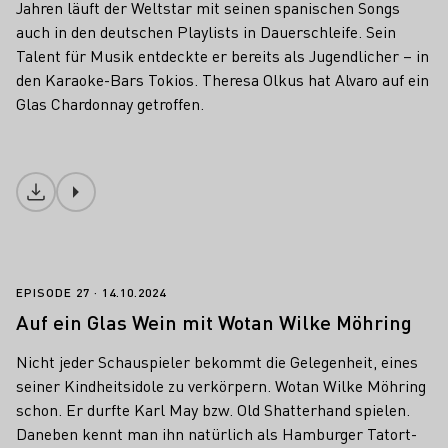
Jahren läuft der Weltstar mit seinen spanischen Songs
auch in den deutschen Playlists in Dauerschleife. Sein
Talent für Musik entdeckte er bereits als Jugendlicher – in
den Karaoke-Bars Tokios. Theresa Olkus hat Alvaro auf ein
Glas Chardonnay getroffen.
Download
Auf ein Glas Wein mit Wotan Wilke Möhr
EPISODE 27
14.10.2024
Auf ein Glas Wein mit Wotan Wilke Möhring
Nicht jeder Schauspieler bekommt die Gelegenheit, eines
seiner Kindheitsidole zu verkörpern. Wotan Wilke Möhring
schon. Er durfte Karl May bzw. Old Shatterhand spielen.
Daneben kennt man ihn natürlich als Hamburger Tatort-