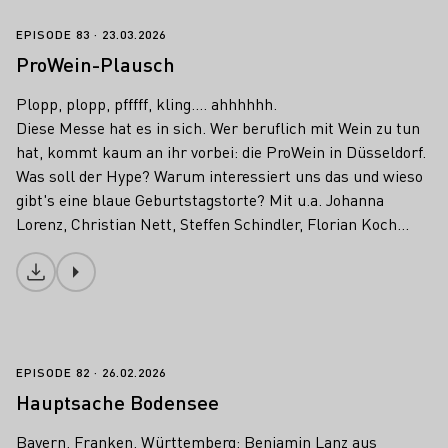
ProWein-Plausch
EPISODE 83
23.03.2026
ProWein-Plausch
Plopp, plopp, pfffff, kling.... ahhhhhh.
Diese Messe hat es in sich. Wer beruflich mit Wein zu tun
hat, kommt kaum an ihr vorbei: die ProWein in Düsseldorf.
Was soll der Hype? Warum interessiert uns das und wieso
gibt's eine blaue Geburtstagstorte? Mit u.a. Johanna
Lorenz, Christian Nett, Steffen Schindler, Florian Koch...
Download
Hauptsache Bodensee
EPISODE 82
26.02.2026
Hauptsache Bodensee
Bayern, Franken, Württemberg: Benjamin Lanz aus