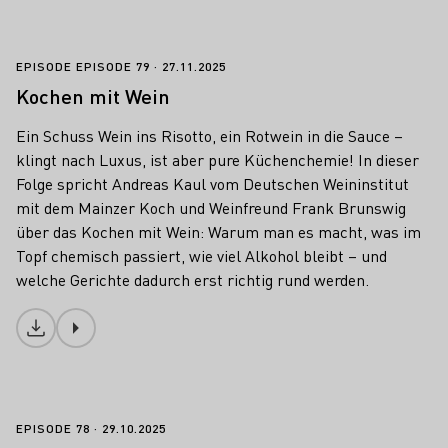
Kochen mit Wein
EPISODE EPISODE 79
27.11.2025
Kochen mit Wein
Ein Schuss Wein ins Risotto, ein Rotwein in die Sauce –
klingt nach Luxus, ist aber pure Küchenchemie! In dieser
Folge spricht Andreas Kaul vom Deutschen Weininstitut
mit dem Mainzer Koch und Weinfreund Frank Brunswig
über das Kochen mit Wein: Warum man es macht, was im
Topf chemisch passiert, wie viel Alkohol bleibt – und
welche Gerichte dadurch erst richtig rund werden.
Download
Weinlese 2025 - Hinter den Kulissen
EPISODE 78
29.10.2025