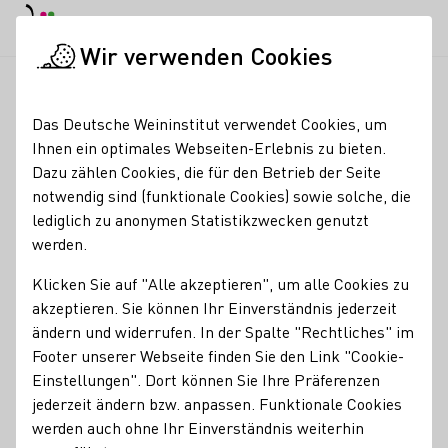
Tagesmodus
Nachtmodus
Haup
Haup
Wir verwenden Cookies
News & Medien
DWI-Podcasts
Startseite
Das Deutsche Weininstitut verwendet Cookies, um
Unsere Podcasts
Ihnen ein optimales Webseiten-Erlebnis zu bieten.
Dazu zählen Cookies, die für den Betrieb der Seite
Weinwissen, Weintourismus, Experten-Tipps, Genuss-
notwendig sind (funktionale Cookies) sowie solche, die
Trends: Die Podcasts des DWI machen Lust auf
lediglich zu anonymen Statistikzwecken genutzt
Weinerlebnisse! Die Podcast-Reihe widmet sich seit 2019
werden.
regelmäßig interessanten Themen und Persönlichkeiten
rund um den Wein. Im Mittelpunkt der Podcasts stehen
Klicken Sie auf "Alle akzeptieren", um alle Cookies zu
natürlich Themen rund um deutsche Weine und Sekte, die
akzeptieren. Sie können Ihr Einverständnis jederzeit
13 Anbaugebiete sowie die deutschen Weinerzeuger.
ändern und widerrufen. In der Spalte "Rechtliches" im
Unsere Podcasts auch bei Apple oder
Footer unserer Webseite finden Sie den Link "Cookie-
Spotify hören
Einstellungen". Dort können Sie Ihre Präferenzen
jederzeit ändern bzw. anpassen. Funktionale Cookies
Anhören auf
Anhören auf
Apple Podcasts
Spotify
werden auch ohne Ihr Einverständnis weiterhin