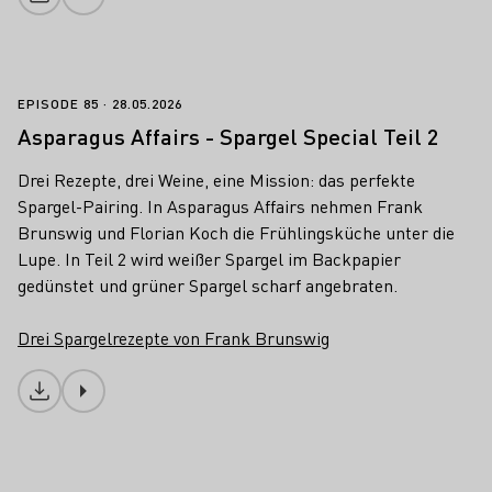
Download
Asparagus Affairs - Spargel Special Teil
EPISODE 85
28.05.2026
Asparagus Affairs - Spargel Special Teil 2
Drei Rezepte, drei Weine, eine Mission: das perfekte
Spargel-Pairing. In Asparagus Affairs nehmen Frank
Brunswig und Florian Koch die Frühlingsküche unter die
Lupe. In Teil 2 wird weißer Spargel im Backpapier
gedünstet und grüner Spargel scharf angebraten.
Drei Spargelrezepte von Frank Brunswig
Download