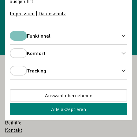
ausgeführt.
Impressum
|
Datenschutz
Newsletteranmeldung
Newsletter wählen
Funktional
Funktional
Komfort
Komfort
Tracking
Fußbereich
Das DWI
Tracking
Über uns
Über uns in einfacher Sprache
Auswahl übernehmen
Glossar
Karriere
Alle akzeptieren
Vergabebekanntmachungen
Beihilfe
Kontakt