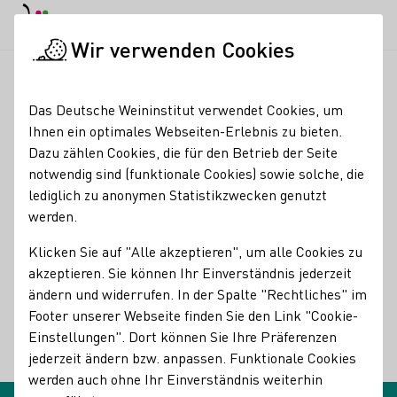
EN
Tagesmodus
Nachtmodus
Haup
Haup
Wir verwenden Cookies
Glossareinträge
Startseite
Das Deutsche Weininstitut verwendet Cookies, um
Glossareinträge
Ihnen ein optimales Webseiten-Erlebnis zu bieten.
Dazu zählen Cookies, die für den Betrieb der Seite
notwendig sind (funktionale Cookies) sowie solche, die
Kreuzung
lediglich zu anonymen Statistikzwecken genutzt
Name des Begriffes:
werden.
Beschreibungen des Begriffes:
Kreuzung
Klicken Sie auf "Alle akzeptieren", um alle Cookies zu
akzeptieren. Sie können Ihr Einverständnis jederzeit
Begriff der Pflanzenzüchtung; Paarung zweier Sorten mit
ändern und widerrufen. In der Spalte "Rechtliches" im
dem Ziel, eine neue Sorte mit vorher definierten
Footer unserer Webseite finden Sie den Link "Cookie-
Eigenschaften zu erhalten
Einstellungen". Dort können Sie Ihre Präferenzen
jederzeit ändern bzw. anpassen. Funktionale Cookies
Zurück
werden auch ohne Ihr Einverständnis weiterhin