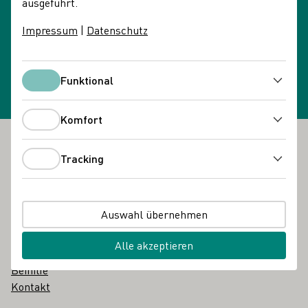
ausgeführt.
Impressum
|
Datenschutz
Newsletteranmeldung
Newsletter wählen
Funktional
Funktional
Komfort
Komfort
Fußbereich
Tracking
Das DWI
Tracking
Über uns
Über uns in einfacher Sprache
Auswahl übernehmen
Glossar
Karriere
Alle akzeptieren
Vergabebekanntmachungen
Beihilfe
Kontakt