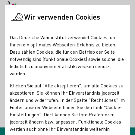
EN
Tagesmodus
Nachtmodus
Haup
Haup
Wir verwenden Cookies
Glossareinträge
Startseite
Das Deutsche Weininstitut verwendet Cookies, um
Glossareinträge
Ihnen ein optimales Webseiten-Erlebnis zu bieten.
Dazu zählen Cookies, die für den Betrieb der Seite
notwendig sind (funktionale Cookies) sowie solche, die
Degustation
lediglich zu anonymen Statistikzwecken genutzt
Name des Begriffes:
werden.
Beschreibungen des Begriffes:
Degustation
Klicken Sie auf "Alle akzeptieren", um alle Cookies zu
akzeptieren. Sie können Ihr Einverständnis jederzeit
Verkosten, Probieren von Wein
ändern und widerrufen. In der Spalte "Rechtliches" im
Synonyme: Verkostung, Weinprobe
Footer unserer Webseite finden Sie den Link "Cookie-
Einstellungen". Dort können Sie Ihre Präferenzen
Zurück
jederzeit ändern bzw. anpassen. Funktionale Cookies
werden auch ohne Ihr Einverständnis weiterhin