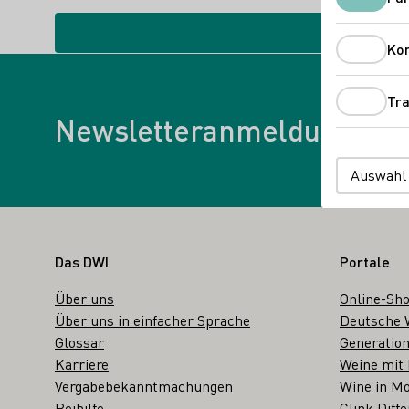
Ko
Tra
Newsletter
Newsletteranmeldung
Auswahl
Fußbereich
Das DWI
Portale
Über uns
Online-Sh
Über uns in einfacher Sprache
Deutsche 
Glossar
Generation
Karriere
Weine mit
Vergabebekanntmachungen
Wine in Mo
Beihilfe
Clink Diffe