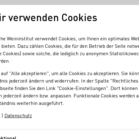
ir verwenden Cookies
Unser Wein
Regionen
Seminare & Event
he Weininstitut verwendet Cookies, um Ihnen ein optimales We
 bieten. Dazu zählen Cookies, die für den Betrieb der Seite notw
e Cookies) sowie solche, die lediglich zu anonymen Statistikzwe
rden.
 auf "Alle akzeptieren", um alle Cookies zu akzeptieren. Sie kön
nis jederzeit ändern und widerrufen. In der Spalte "Rechtliches
seite finden Sie den Link "Cookie-Einstellungen". Dort können 
n jederzeit ändern bzw. anpassen. Funktionale Cookies werden 
Ausdünnen
tändnis weiterhin ausgeführt.
m
|
Datenschutz
Blüte bis August Trauben entfernt werden, um eine bessere Qua
ktional