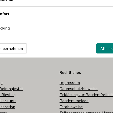
Funktional
Zurück
mfort
Komfort
cking
Tracking
 wählen
 übernehmen
Alle ak
Rechtliches
op
Impressum
Weinmajestät
Datenschutzhinweise
 Riesling
Erklärung zur Barrierefreiheit
 Herkunft
Barriere melden
deration
Fotohinweise
rent
Teilnahmebedingungen Mess