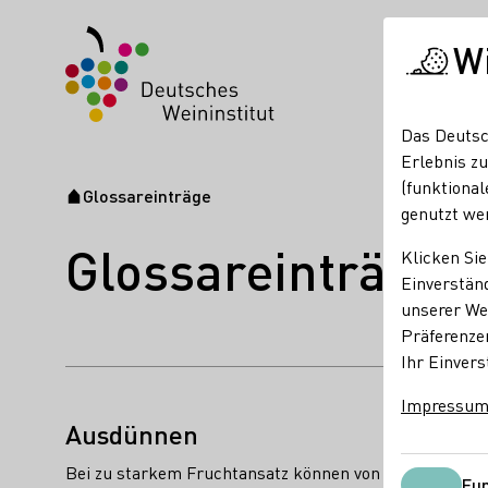
W
Das Deutsc
Erlebnis zu
(funktional
Glossareinträge
Startseite
genutzt we
Glossareinträge
Klicken Sie
Einverständ
unserer Web
Präferenze
Ihr Einvers
Name des Begriffes:
Impressu
Beschreibungen des Begriffes:
Ausdünnen
Bei zu starkem Fruchtansatz können von Juni nach der 
Fun