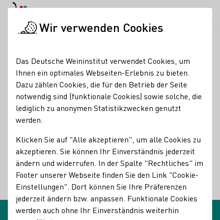
EN
Tagesmodus
Nachtmodus
Haup
Haup
Wir verwenden Cookies
Glossareinträge
Startseite
Das Deutsche Weininstitut verwendet Cookies, um
Glossareinträge
Ihnen ein optimales Webseiten-Erlebnis zu bieten.
Dazu zählen Cookies, die für den Betrieb der Seite
notwendig sind (funktionale Cookies) sowie solche, die
Acetaldehyd (Ethanal)
lediglich zu anonymen Statistikzwecken genutzt
Name des Begriffes:
werden.
Beschreibungen des Begriffes:
Acetaldehyd (Ethanal)
Klicken Sie auf "Alle akzeptieren", um alle Cookies zu
akzeptieren. Sie können Ihr Einverständnis jederzeit
Nebenprodukt bei der Gärung und Vorstufe des Alkohols
ändern und widerrufen. In der Spalte "Rechtliches" im
(Ethanol)
Footer unserer Webseite finden Sie den Link "Cookie-
Einstellungen". Dort können Sie Ihre Präferenzen
Zurück
jederzeit ändern bzw. anpassen. Funktionale Cookies
werden auch ohne Ihr Einverständnis weiterhin