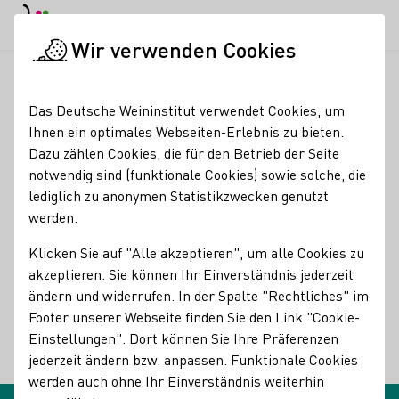
EN
Tagesmodus
Nachtmodus
Haup
Haup
Wir verwenden Cookies
Glossareinträge
Startseite
Das Deutsche Weininstitut verwendet Cookies, um
Glossareinträge
Ihnen ein optimales Webseiten-Erlebnis zu bieten.
Dazu zählen Cookies, die für den Betrieb der Seite
notwendig sind (funktionale Cookies) sowie solche, die
Roséwein
lediglich zu anonymen Statistikzwecken genutzt
Name des Begriffes:
werden.
Beschreibungen des Begriffes:
Roséwein
Klicken Sie auf "Alle akzeptieren", um alle Cookies zu
akzeptieren. Sie können Ihr Einverständnis jederzeit
Eine der vier Weinarten, hergestellt aus Rotweintrauben
ändern und widerrufen. In der Spalte "Rechtliches" im
nach der Mostgärung mit blass- bis hellroter Farbe. Eine
Footer unserer Webseite finden Sie den Link "Cookie-
Unterart des Rosés ist der Weißherbst.
Einstellungen". Dort können Sie Ihre Präferenzen
jederzeit ändern bzw. anpassen. Funktionale Cookies
Zurück
werden auch ohne Ihr Einverständnis weiterhin