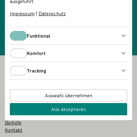
ausgeführt.
Impressum
|
Datenschutz
Newsletteranmeldung
Newsletter wählen
Funktional
Funktional
Komfort
Komfort
Tracking
Fußbereich
Das DWI
Tracking
Über uns
Über uns in einfacher Sprache
Auswahl übernehmen
Glossar
Karriere
Alle akzeptieren
Vergabebekanntmachungen
Beihilfe
Kontakt