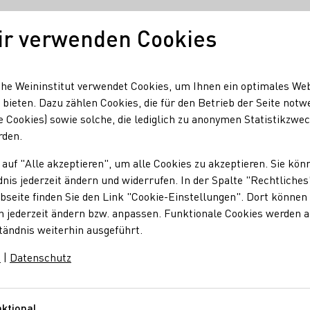
ir verwenden Cookies
Unser Wein
Regionen
Seminare & Event
he Weininstitut verwendet Cookies, um Ihnen ein optimales We
 bieten. Dazu zählen Cookies, die für den Betrieb der Seite notw
e Cookies) sowie solche, die lediglich zu anonymen Statistikzwe
rden.
 auf "Alle akzeptieren", um alle Cookies zu akzeptieren. Sie kön
nis jederzeit ändern und widerrufen. In der Spalte "Rechtliches
seite finden Sie den Link "Cookie-Einstellungen". Dort können 
n jederzeit ändern bzw. anpassen. Funktionale Cookies werden 
H
I
J
K
L
M
N
O
P
Q
R
tändnis weiterhin ausgeführt.
m
|
Datenschutz
V
ktional