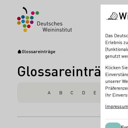
W
Das Deutsc
Erlebnis zu
(funktional
Glossareinträge
Startseite
genutzt we
Glossareinträge
Klicken Sie
Einverständ
unserer Web
Präferenze
A
B
C
D
E
F
G
Ihr Einvers
Impressu
Fun