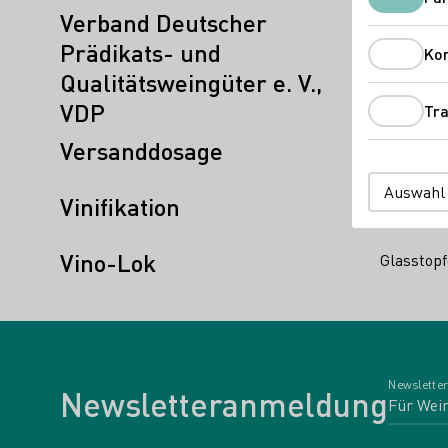
Verband Deutscher
Vereinigu
Prädikats- und
Ko
Qualitätsweingüter e. V.,
VDP
Tra
Versanddosage
In Wein g
Auswahl
Vinifikation
Weinhers
Vino-Lok
Glasstop
Newsletter
Newsletteranmeldung