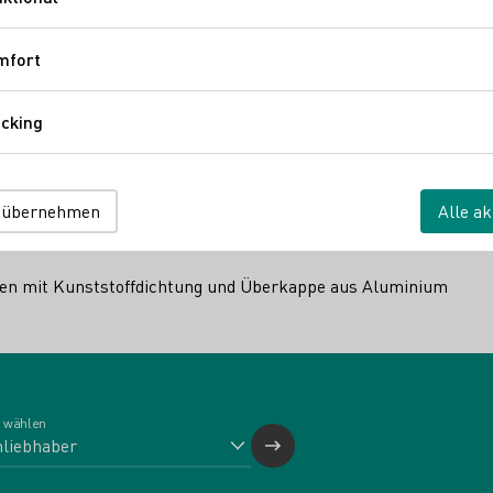
Funktional
ng deutscher Weinerzeuger
mfort
Komfort
cking
Tracking
elöster Zucker, der zur Süßung des Sektes verwendet wird.
 übernehmen
Alle ak
tellung
fen mit Kunststoffdichtung und Überkappe aus Aluminium
 wählen