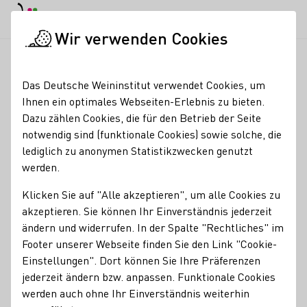
EN
Tagesmodus
Nachtmodus
Haup
Haup
Wir verwenden Cookies
Glossareinträge
Startseite
Das Deutsche Weininstitut verwendet Cookies, um
Glossareinträge
Ihnen ein optimales Webseiten-Erlebnis zu bieten.
Dazu zählen Cookies, die für den Betrieb der Seite
notwendig sind (funktionale Cookies) sowie solche, die
A
B
C
D
E
F
G
H
I
lediglich zu anonymen Statistikzwecken genutzt
werden.
J
K
L
M
N
O
P
Q
R
Klicken Sie auf "Alle akzeptieren", um alle Cookies zu
S
T
U
V
W
X
Y
Z
akzeptieren. Sie können Ihr Einverständnis jederzeit
ändern und widerrufen. In der Spalte "Rechtliches" im
Footer unserer Webseite finden Sie den Link "Cookie-
F
Einstellungen". Dort können Sie Ihre Präferenzen
jederzeit ändern bzw. anpassen. Funktionale Cookies
Federweißer
werden auch ohne Ihr Einverständnis weiterhin